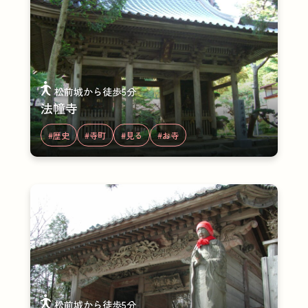
松前城から徒歩5分
法幢寺
#歴史
#寺町
#見る
#お寺
松前城から徒歩5分