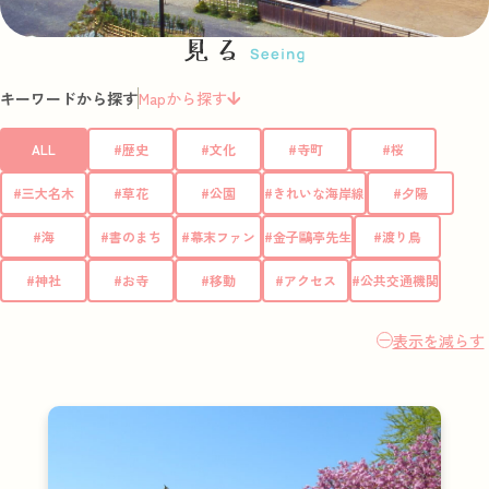
キーワードから探す
Mapから探す
ALL
#歴史
#文化
#寺町
#桜
#三大名木
#草花
#公園
#きれいな海岸線
#夕陽
#海
#書のまち
#幕末ファン
#金子鷗亭先生
#渡り鳥
#神社
#お寺
#移動
#アクセス
#公共交通機関
表示を減らす