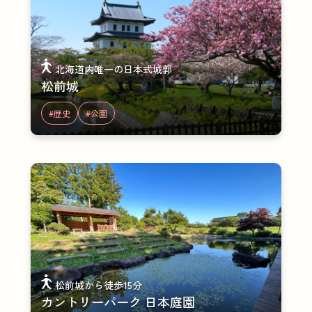
北海道内唯一の日本式城郭
松前城
#歴史
#公園
松前城から徒歩15分
カントリーパーク 日本庭園