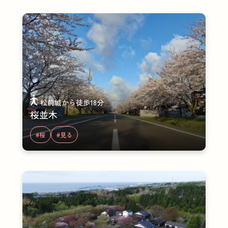
松前城から徒歩18分
桜並木
#桜
#見る