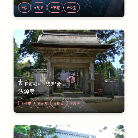
#桜
#見る
#草花
#公園
松前城から徒歩6分
法源寺
#歴史
#寺町
#見る
#お寺