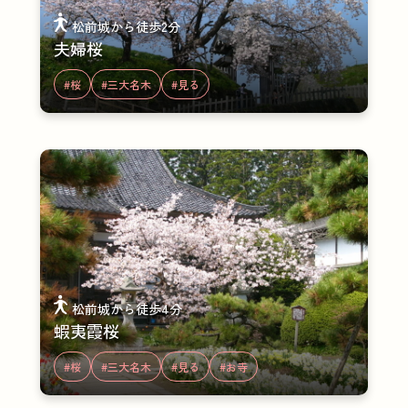
松前城から徒歩2分
夫婦桜
#桜
#三大名木
#見る
松前城から徒歩4分
蝦夷霞桜
#桜
#三大名木
#見る
#お寺