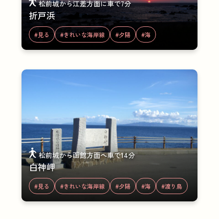
松前城から江差方面に車で7分
折戸浜
#見る
#きれいな海岸線
#夕陽
#海
松前城から函館方面へ車で14分
白神岬
#見る
#きれいな海岸線
#夕陽
#海
#渡り鳥