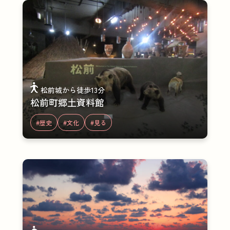
松前城から徒歩13分
松前町郷土資料館
#歴史
#文化
#見る