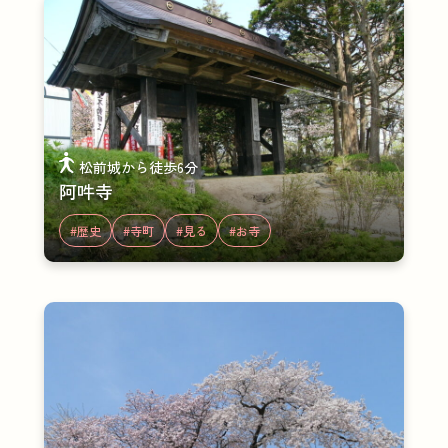
松前城から徒歩6分
阿吽寺
#歴史
#寺町
#見る
#お寺