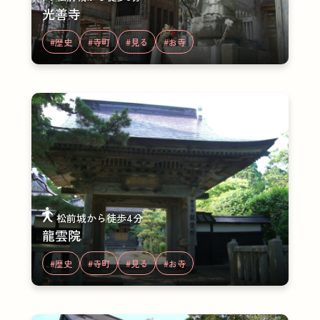
光善寺
#歴史
#寺町
#見る
#お寺
松前城から徒歩4分
龍雲院
#歴史
#寺町
#見る
#お寺