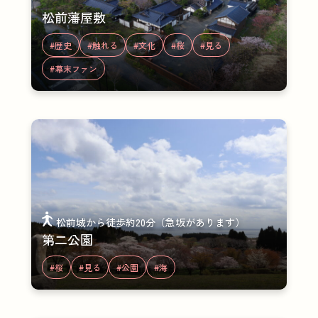
松前藩屋敷
#歴史
#触れる
#文化
#桜
#見る
#幕末ファン
松前城から徒歩約20分（急坂があります）
第二公園
#桜
#見る
#公園
#海