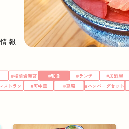
#松前岩海苔
#和食
#ランチ
#居酒屋
レストラン
#町中華
#豆腐
#ハンバーグセット