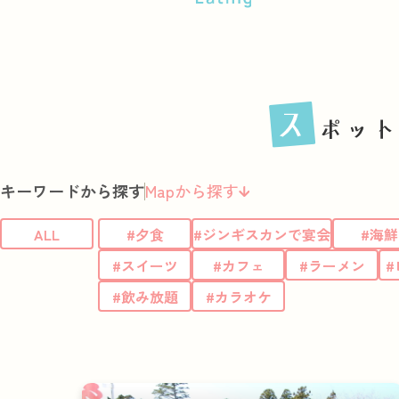
キーワードから探す
Mapから探す
ALL
#夕食
#ジンギスカンで宴会
#海鮮
#スイーツ
#カフェ
#ラーメン
#
#飲み放題
#カラオケ