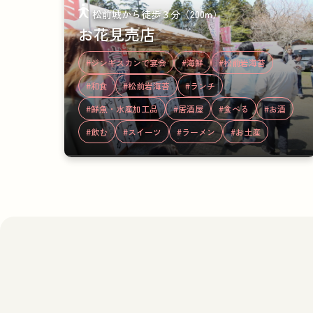
松前城から徒歩３分（200m）
お花見売店
#ジンギスカンで宴会
#海鮮
#松前岩海苔
#和食
#松前岩海苔
#ランチ
#鮮魚・水産加工品
#居酒屋
#食べる
#お酒
#飲む
#スイーツ
#ラーメン
#お土産