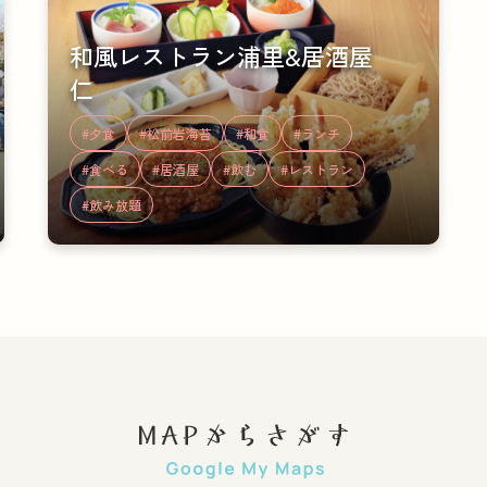
和風レストラン浦里&居酒屋
仁
#夕食
#松前岩海苔
#和食
#ランチ
#食べる
#居酒屋
#飲む
#レストラン
#飲み放題