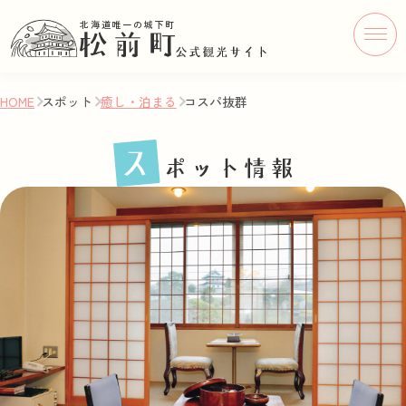
北海道唯一の城下町
HOME
スポット
癒し・泊まる
コスパ抜群