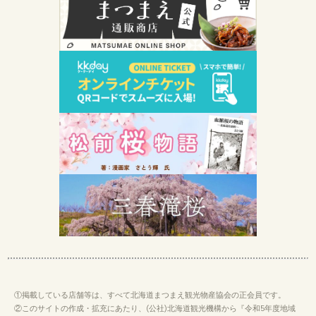
①掲載している店舗等は、すべて北海道まつまえ観光物産協会の正会員です。
②このサイトの作成・拡充にあたり、(公社)北海道観光機構から『令和5年度地域