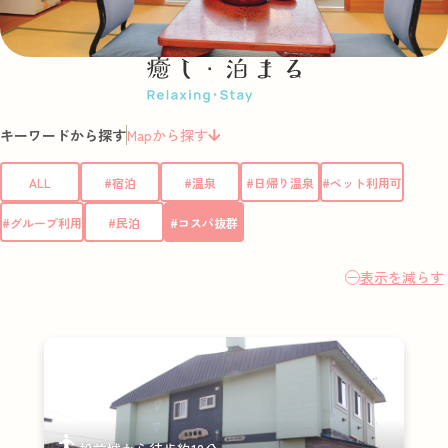
キーワードから探す
Mapから探す
ALL
#宿泊
#温泉
#日帰り温泉
#ペット利用可
#グループ利用
#民泊
#コスパ抜群
表示を減らす