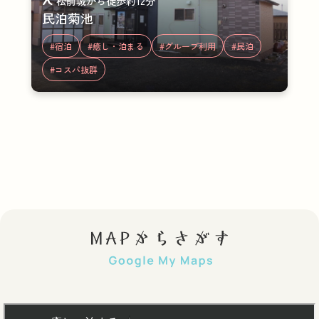
松前城から徒歩約12分
民泊菊池
#宿泊
#癒し・泊まる
#グループ利用
#民泊
#コスパ抜群