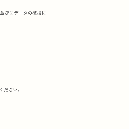
無並びにデータの破損に
。
絡ください。